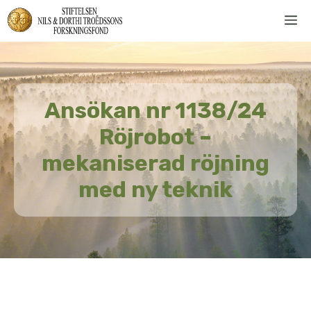
Hoppa
M
till
innehåll
Ansökan nr 1138/24
Röjrobot –
mekaniserad röjning
med ny teknik