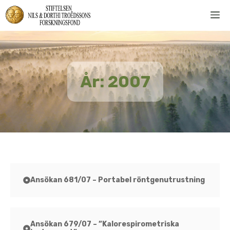
Hoppa
M
till
innehåll
År:
2007
Ansökan 681/07 – Portabel röntgenutrustning
Ansökan 679/07 – ”Kalorespirometriska