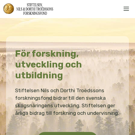
Hoppa
M
till
innehåll
För forskning,
utveckling och
utbildning
Stiftelsen Nils och Dorthi Troëdssons
forskningsfond bidrar till den svenska
skogsnäringens utveckling. Stiftelsen ger
årliga bidrag till forskning och undervisning.