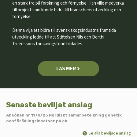
en stark tro på forskning och förnyelse. Han ville medverka
till projekt som kunde bidra till branschens utveckling och
förnyelse.
Denna vilja att bidra till svensk skogsindustris framtida
utveckling ledde till att Stiftelsen Nils och Dorthi
Troëdssons forskningsfond bildades.
LÄS MER
Senaste beviljat anslag
Ansökan nr 1170/25 Nordiskt samarbete kring genetik
ochförädlingsinsatser på ek
Se alla beviljade anslag