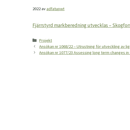
2022
av
adfatupwt
Fjärrstyrd markberedning utvecklas – Skogfor
Kategorier
Projekt
Ansökan nr 1068/22 – Utrustning för utveckling av 
Ansökan nr 1077/23 Assessing long term changes in 