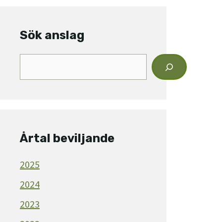
Sök anslag
Sök
anslag
Årtal beviljande
2025
2024
2023