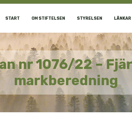
START
OM STIFTELSEN
STYRELSEN
LÄNKAR
n nr 1076/22 – Fjä
markberedning