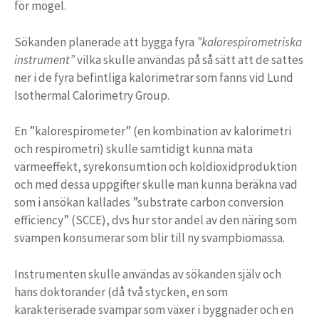
för mögel.
Sökanden planerade att bygga fyra
”kalorespirometriska
instrument”
vilka skulle användas på så sätt att de sattes
ner i de fyra befintliga kalorimetrar som fanns vid Lund
Isothermal Calorimetry Group.
En ”kalorespirometer” (en kombination av kalorimetri
och respirometri) skulle samtidigt kunna mäta
värmeeffekt, syrekonsumtion och koldioxidproduktion
och med dessa uppgifter skulle man kunna beräkna vad
som i ansökan kallades ”substrate carbon conversion
efficiency” (SCCE), dvs hur stor andel av den näring som
svampen konsumerar som blir till ny svampbiomassa.
Instrumenten skulle användas av sökanden själv och
hans doktorander (då två stycken, en som
karakteriserade svampar som växer i byggnader och en