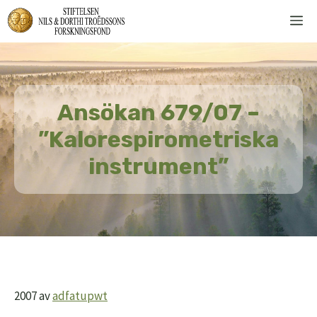
Hoppa
M
till
innehåll
Ansökan 679/07 –
”Kalorespirometriska
instrument”
2007
av
adfatupwt