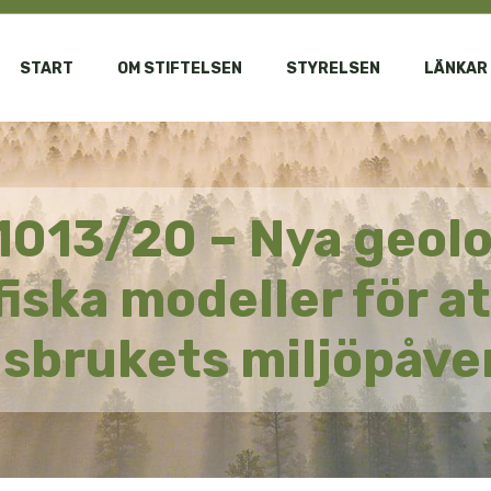
START
OM STIFTELSEN
STYRELSEN
LÄNKAR
1013/20 – Nya geolo
iska modeller för a
sbrukets miljöpåve