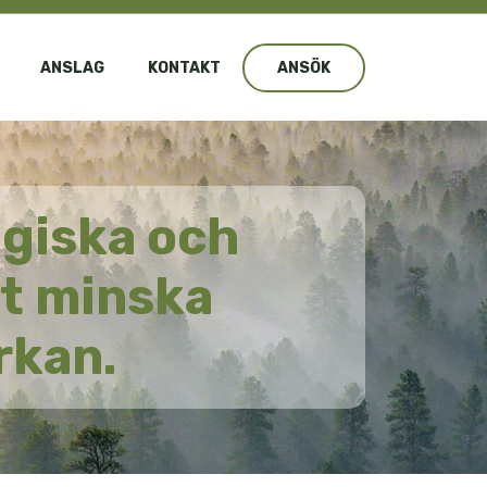
ANSLAG
KONTAKT
ANSÖK
giska och
tt minska
rkan.