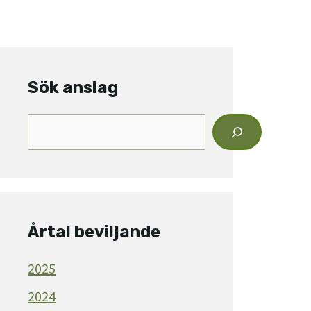
Sök anslag
Sök
anslag
Årtal beviljande
2025
2024